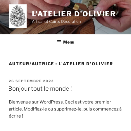
Aller
au
L'ATELIER D'OLIVIER
contenu
Artisanat Cuir & Décoration
principal
Menu
AUTEUR/AUTRICE :
L'ATELIER D'OLIVIER
PUBLIÉ
26 SEPTEMBRE 2023
LE
Bonjour tout le monde !
Bienvenue sur WordPress. Ceci est votre premier
article. Modifiez-le ou supprimez-le, puis commencez à
écrire !